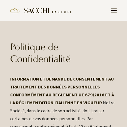
HOME
Politique de
L’HISTOIRE
Confidentialité
PRODUITS
LA TRUFFE
INFORMATION ET DEMANDE DE CONSENTEMENT AU
CONTACT
TRAITEMENT DES DONNÉES PERSONNELLES
REJOIGNEZ NOUS
CONFORMÉMENT AU RÈGLEMENT UE 679/2016 ET À
LA RÉGLEMENTATION ITALIENNE EN VIGUEUR
Notre
Société, dans le cadre de son activité, doit traiter
certaines de vos données personnelles. Par
conséquent, conformément à l’art. 13 du Règlement