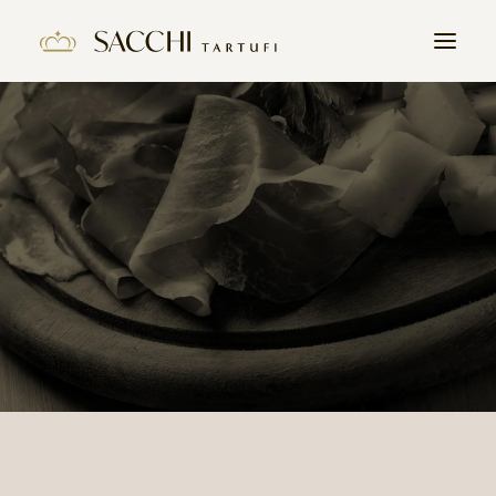
HOME
L’HISTOIRE
PRODUITS
LA TRUFFE
CONTACT
REJOIGNEZ NOUS