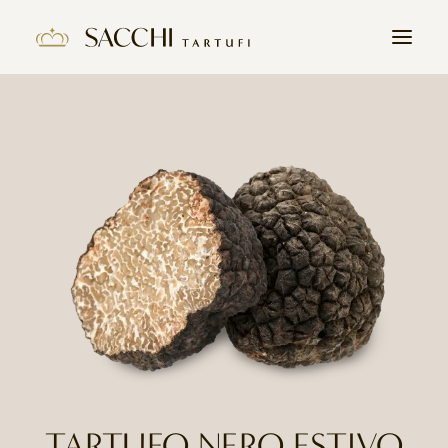
HOME
AZIENDA
PRODOTTI
IL TARTUFO
CONTATTI
LAVORA CON NOI
TARTUFO NERO ESTIVO