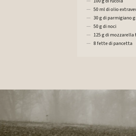
100 g di rucola
50 ml di olio extrave
30 g di parmigiano 
50 g di noci
125 g di mozzarella 
8 fette di pancetta