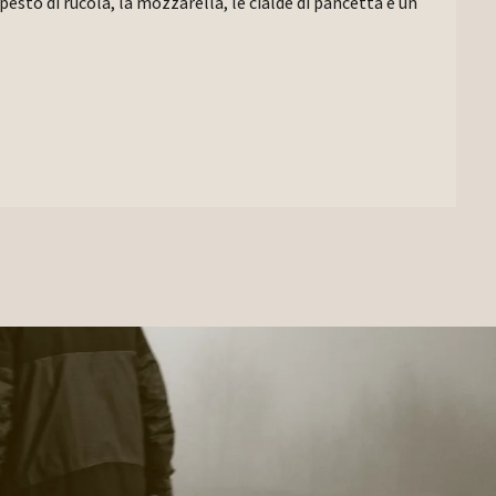
 pesto di rucola, la mozzarella, le cialde di pancetta e un