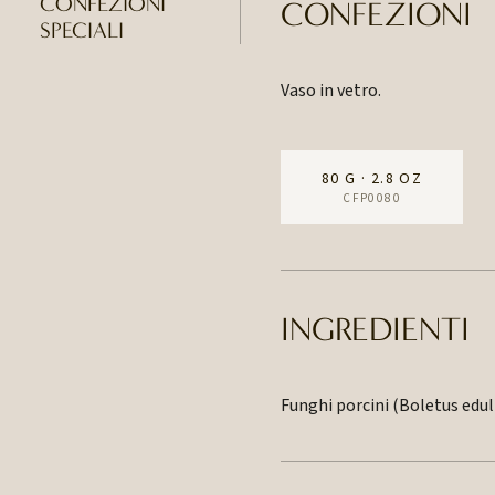
CONFEZIONI
CONFEZIONI
SPECIALI
Vaso in vetro.
80 G · 2.8 OZ
CFP0080
INGREDIENTI
Funghi porcini (Boletus edulis