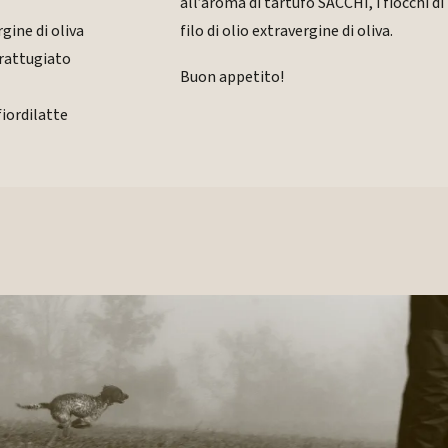
all’aroma di tartufo SACCHI, i fiocchi di
rgine di oliva
filo di olio extravergine di oliva.
grattugiato
Buon appetito!
fiordilatte