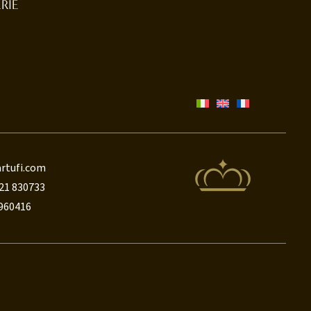
RIE
rtufi.com
21 830733
8960416