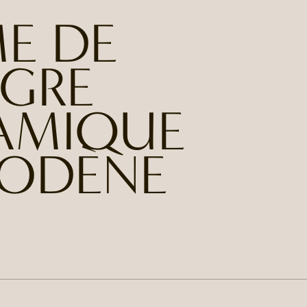
E DE
IGRE
AMIQUE
MODÈNE