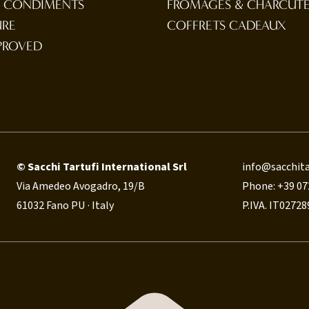
T CONDIMENTS
FROMAGES & CHARCUTE
URE
COFFRETS CADEAUX
PROVED
© Sacchi Tartufi International Srl
info@sacchita
Via Amedeo Avogadro, 19/B
Phone: +39 07
61032 Fano PU · Italy
P.IVA. IT0272