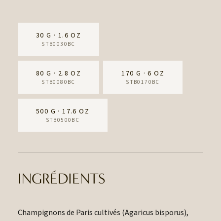
30 G · 1.6 OZ
STB0030BC
80 G · 2.8 OZ
170 G · 6 OZ
STB0080BC
STB0170BC
500 G · 17.6 OZ
STB0500BC
INGRÉDIENTS
Champignons de Paris cultivés (Agaricus bisporus),