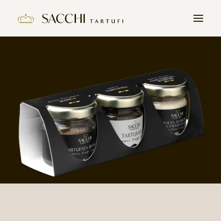
HOME
L’HISTOIRE
PRODUITS
LA TRUFFE
CONTACT
REJOIGNEZ NOUS