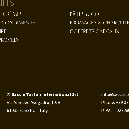
ITS
T CRÈMES
PÂTES & CO
T CONDIMENTS
FROMAGES & CHARCUTE
URE
COFFRETS CADEAUX
PROVED
© Sacchi Tartufi International Srl
info@sacchita
Via Amedeo Avogadro, 19/B
Phone: +39 07
61032 Fano PU · Italy
P.IVA. IT0272