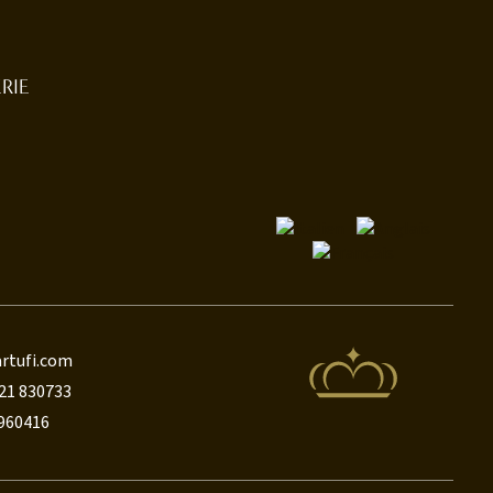
RIE
rtufi.com
21 830733
8960416