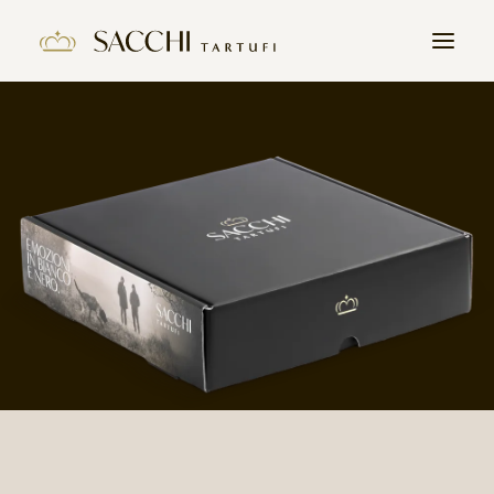
HOME
L’HISTOIRE
PRODUITS
LA TRUFFE
CONTACT
REJOIGNEZ NOUS